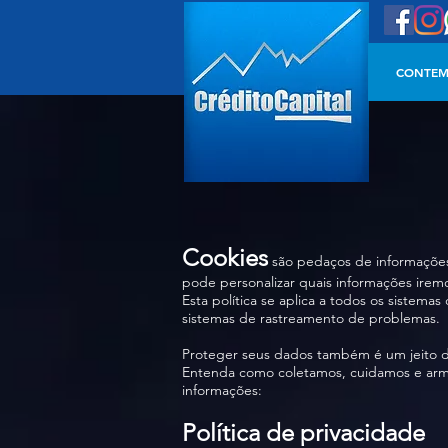
CONTEM
Cookies
são pedaços de informações
pode personalizar quais informações irem
Esta política se aplica a todos os sistema
sistemas de rastreamento de problemas.
Proteger seus dados também é um jeito d
Entenda como coletamos, cuidamos e armaz
informações:
Política de privacidade