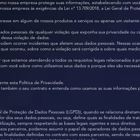
 como nossa empresa protege suas informações, estabelecendo com você
nossa empresa às exigências da Lei nº 13.709/2018, a Lei Geral de Pro
resse em algum de nossos produtos e serviços ou apenas um visitante em
dos pessoais de qualquer violação que exponha sua privacidade ou cau
s dessa violação de dados.
podem ocorrer incidentes que afetem seus dados pessoais. Nessas oca
que ocorreu, sobre como a violação será corrigida e sobre quais med
 que estamos atendendo a todos os requisitos legais relacionados à p
 com você sobre como utilizamos seus dados e porque eles são necessár
nte esta Política de Privacidade.
que também o seu contrato e entenda como usamos as suas informações p
al de Proteção de Dados Pessoais (LGPD)), quando se relaciona direta
or dos seus dados pessoais, ou seja, define quais as finalidades de t
ilização, sempre respeitando as bases legais vigentes e seus direitos.
os parceiros, podemos assumir o papel de operadores de dados pessoa
finalidades definidas no contrato com esses parceiros, sendo de respo