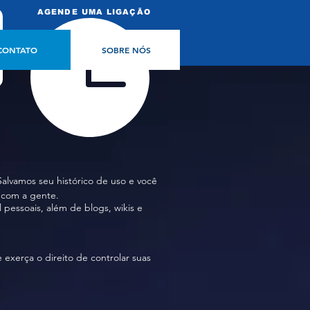
AGENDE UMA LIGAÇÃO
CONTATO
SOBRE NÓS
lvamos seu histórico de uso e você
 com a gente.
l pessoais, além de blogs, wikis e
xerça o direito de controlar suas