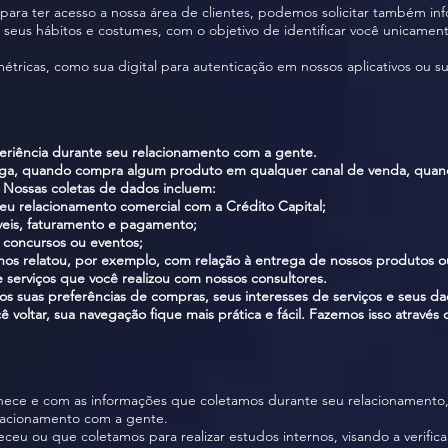
para ter acesso a nossa área de clientes, podemos solicitar também in
seus hábitos e costumes, com o objetivo de identificar você unicamente
métricas, como sua digital para autenticação em nossos aplicativos ou s
eriência durante seu relacionamento com a gente.
iga, quando compra algum produto em qualquer canal de venda, quand
Nossas coletas de dados incluem:
seu relacionamento comercial com a Crédito Capital;
áveis, faturamento e pagamento;
, concursos ou eventos;
ê nos relatou, por exemplo, com relação à entrega de nossos produtos
serviços que você realizou com nossos consultores.
s suas preferências de compras, seus interesses de serviços e seus d
oltar, sua navegação fique mais prática e fácil. Fazemos isso através 
nece e com as informações que coletamos durante seu relacionamento
acionamento com a gente.
eu ou que coletamos para realizar estudos internos, visando a verific